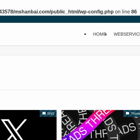
43578/mshanbai.com/public_html/wp-config.php
on line
86
HOME
WEBSERVIC
SNS
Thre