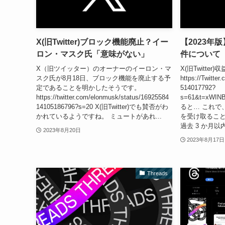
X(旧Twitter)ブロック機能廃止？イー
【2023年版】
ロン・マスク氏「意味がない」
件について
X（旧ツイッター）のオーナーのイーロン・マ
X(旧Twitte
スク氏が8月18日、ブロック機能を廃止する予
https://Twitter
定であることを明かしたそうです。
514017792?
https://twitter.com/elonmusk/status/16925584
s=61&t=xWIN
14105186796?s=20 X(旧Twitter)でも賛否がわ
ると… これで
かれているようですね。 ミュートがあれ...
を受け取るこ
過去 3 か月以
2023年8月20日
2023年8月17日
Threads