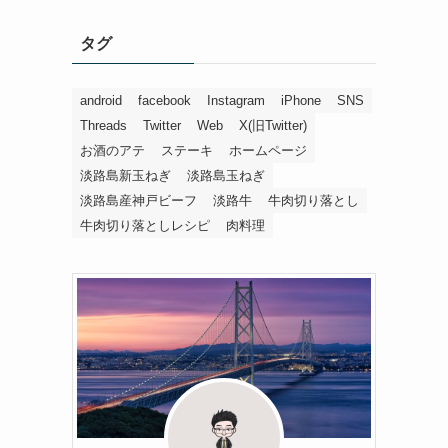
タグ
android
facebook
Instagram
iPhone
SNS
Threads
Twitter
Web
X(旧Twitter)
お酒のアテ
ステーキ
ホームページ
淡路島新玉ねぎ
淡路島玉ねぎ
淡路島産神戸ビーフ
淡路牛
牛肉切り落とし
牛肉切り落としレシピ
肉料理