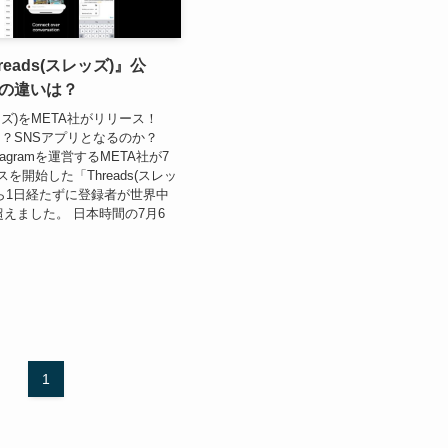
reads(スレッズ)』公
rとの違いは？
レッズ)をMETA社がリリース！
変わる？SNSアプリとなるのか？
nstagramを運営するMETA社が7
を開始した「Threads(スレッ
ら1日経たずに登録者が世界中
超えました。 日本時間の7月6
1