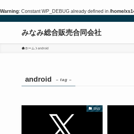
Warning
: Constant WP_DEBUG already defined in
/home/xs1
みなみ総合販売合同会社
ホーム
android
android
– tag –
SNS