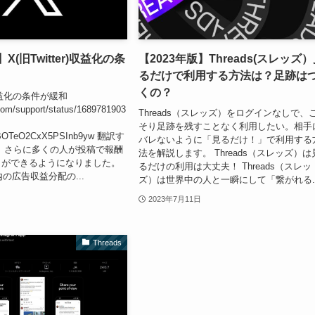
X(旧Twitter)収益化の条
【2023年版】Threads(スレッズ
るだけで利用する方法は？足跡は
くの？
r)収益化の条件が緩和
.com/support/status/1689781903
Threads（スレッズ）をログインなしで、
そり足跡を残すことなく利用したい。相手
BOTeO2CxX5PSInb9yw 翻訳す
バレないように「見るだけ！」で利用する
、さらに多くの人が投稿で報酬
法を解説します。 Threads（スレッズ）は
とができるようになりました。
るだけの利用は大丈夫！ Threads（スレッ
内の広告収益分配の...
ズ）は世界中の人と一瞬にして「繋がれる..
2023年7月11日
Threads